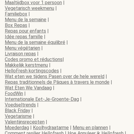
Maaltijdbox voor 1 persoon
|
Vegetarisch weekmenu
|
Familiebox
|
Menu de la semaine
|
Box Repas
|
Repas pour enfants
|
Idée repas famille
|
Menu de la semaine équilibré
|
Menu végétarien
|
Livraison repas
|
Codes promo et réductions
|
Makkelijk kerstmenu
|
HelloFresh kortingscodes
|
Wat eten we tijdens Pasen over de hele wereld
|
Repas traditionnels de Pâques à travers le monde
|
Wat Eten We Vandaag
|
FoodWin
|
Internationale Eet-Je-Groente-Dag
|
Voedseltrends
|
Black Friday
|
Vegetarisme
|
Valentijnsrecepten
|
Moederdag
|
Koolhydraatarme
|
Menu en plannen
|
Comment resilier Hellofresh
|
Hoe Annuleer ik Hellofresh
|