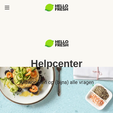
Helpcenter
Antwoorden op (bijna) alle vragen