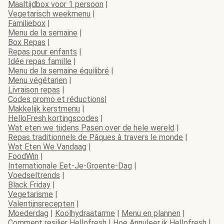
Maaltijdbox voor 1 persoon
|
Vegetarisch weekmenu
|
Familiebox
|
Menu de la semaine
|
Box Repas
|
Repas pour enfants
|
Idée repas famille
|
Menu de la semaine équilibré
|
Menu végétarien
|
Livraison repas
|
Codes promo et réductions
|
Makkelijk kerstmenu
|
HelloFresh kortingscodes
|
Wat eten we tijdens Pasen over de hele wereld
|
Repas traditionnels de Pâques à travers le monde
|
Wat Eten We Vandaag
|
FoodWin
|
Internationale Eet-Je-Groente-Dag
|
Voedseltrends
|
Black Friday
|
Vegetarisme
|
Valentijnsrecepten
|
Moederdag
|
Koolhydraatarme
|
Menu en plannen
|
Comment resilier Hellofresh
|
Hoe Annuleer ik Hellofresh
|