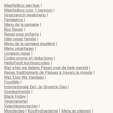
Maaltijdbox aan huis
|
Maaltijdbox voor 1 persoon
|
Vegetarisch weekmenu
|
Familiebox
|
Menu de la semaine
|
Box Repas
|
Repas pour enfants
|
Idée repas famille
|
Menu de la semaine équilibré
|
Menu végétarien
|
Livraison repas
|
Codes promo et réductions
|
HelloFresh kortingscodes
|
Wat eten we tijdens Pasen over de hele wereld
|
Repas traditionnels de Pâques à travers le monde
|
Wat Eten We Vandaag
|
FoodWin
|
Internationale Eet-Je-Groente-Dag
|
Voedseltrends
|
Black Friday
|
Vegetarisme
|
Valentijnsrecepten
|
Moederdag
|
Koolhydraatarme
|
Menu an plannen
|