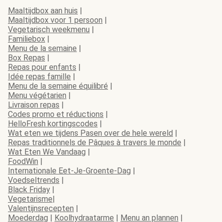
Maaltijdbox aan huis
|
Maaltijdbox voor 1 persoon
|
Vegetarisch weekmenu
|
Familiebox
|
Menu de la semaine
|
Box Repas
|
Repas pour enfants
|
Idée repas famille
|
Menu de la semaine équilibré
|
Menu végétarien
|
Livraison repas
|
Codes promo et réductions
|
HelloFresh kortingscodes
|
Wat eten we tijdens Pasen over de hele wereld
|
Repas traditionnels de Pâques à travers le monde
|
Wat Eten We Vandaag
|
FoodWin
|
Internationale Eet-Je-Groente-Dag
|
Voedseltrends
|
Black Friday
|
Vegetarisme
|
Valentijnsrecepten
|
Moederdag
|
Koolhydraatarme
|
Menu an plannen
|