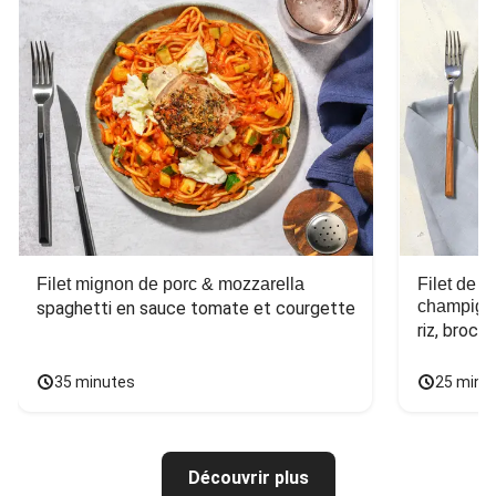
Filet mignon de porc & mozzarella
Filet de 
champign
spaghetti en sauce tomate et courgette
riz, broco
35 minutes
25 minu
Découvrir plus