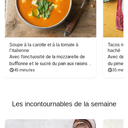
Soupe à la carotte et à la tomate à
Tacos mex
l’italienne
haché
Avec l’onctuosité de la mozzarelle de 
Avec des h
bufflonne et le sucré du pain aux raisins 
du piment
et aux noix
45 minutes
35 minu
Les incontournables de la semaine