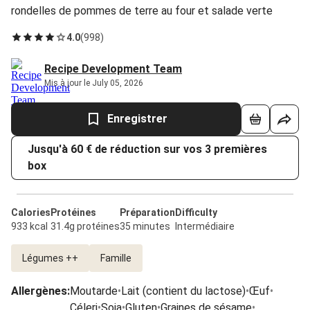
rondelles de pommes de terre au four et salade verte
4.0
(
998
)
Recipe Development Team
Mis à jour le July 05, 2026
Enregistrer
Jusqu'à 60 € de réduction sur vos 3 premières
box
Calories
Protéines
Préparation
Difficulty
933 kcal
31.4g protéines
35 minutes
Intermédiaire
Légumes ++
Famille
Allergènes
:
Moutarde
•
Lait (contient du lactose)
•
Œuf
•
Céleri
•
Soja
•
Gluten
•
Graines de sésame
•