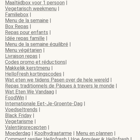
Maaltijdbox voor 1 persoon
|
Vegetarisch weekmenu
|
Familiebox
|
Menu de la semaine
|
Box Repas
|
Repas pour enfants
|
Idée repas famille
|
Menu de la semaine équilibré
|
Menu végétarien
|
Livraison repas
|
Codes promo et réductions
|
Makkelijk kerstmenu
|
HelloFresh kortingscodes
|
Wat eten we tijdens Pasen over de hele wereld
|
Repas traditionnels de Pâques à travers le monde
|
Wat Eten We Vandaag
|
FoodWin
|
Internationale Eet-Je-Groente-Dag
|
Voedseltrends
|
Black Friday
|
Vegetarisme
|
Valentijnsrecepten
|
Moederdag
|
Koolhydraatarme
|
Menu en plannen
|
Comment resilier Hellofresh
|
Hoe Annuleer ik Hellofresh
|