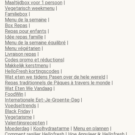
Maaltijdbox voor 1 persoon
|
Vegetarisch weekmenu
|
Familiebox
|
Menu de la semaine
|
Box Repas
|
Repas pour enfants
|
Idée repas famille
|
Menu de la semaine équilibré
|
Menu végétarien
|
Livraison repas
|
Codes promo et réductions
|
Makkelijk kerstmenu
|
HelloFresh kortingscodes
|
Wat eten we tijdens Pasen over de hele wereld
|
Repas traditionnels de Pâques à travers le monde
|
Wat Eten We Vandaag
|
FoodWin
|
Internationale Eet-Je-Groente-Dag
|
Voedseltrends
|
Black Friday
|
Vegetarisme
|
Valentijnsrecepten
|
Moederdag
|
Koolhydraatarme
|
Menu en plannen
|
Comment resilier Hellofresh
|
Hoe Annuleer ik Hellofresh
|