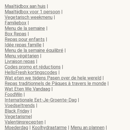
Maaltijdbox aan huis
|
Maaltijdbox voor 1 persoon
|
Vegetarisch weekmenu
|
Familiebox
|
Menu de la semaine
|
Box Repas
|
Repas pour enfants
|
Idée repas famille
|
Menu de la semaine équilibré
|
Menu végétarien
|
Livraison repas
|
Codes promo et réductions
|
HelloFresh kortingscodes
|
Wat eten we tijdens Pasen over de hele wereld
|
Repas traditionnels de Pâques à travers le monde
|
Wat Eten We Vandaag
|
FoodWin
|
Internationale Eet-Je-Groente-Dag
|
Voedseltrends
|
Black Friday
|
Vegetarisme
|
Valentijnsrecepten
|
Moederdag
|
Koolhydraatarme
|
Menu an plannen
|