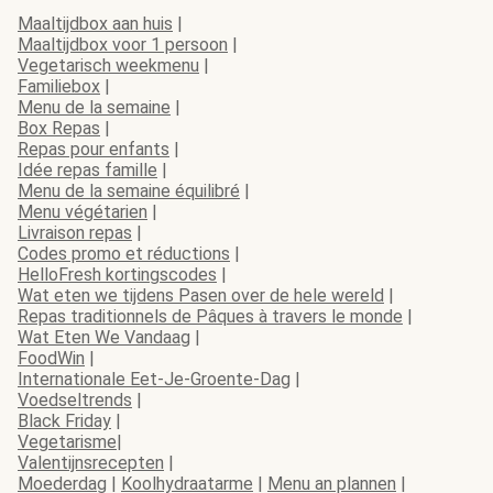
Maaltijdbox aan huis
|
Maaltijdbox voor 1 persoon
|
Vegetarisch weekmenu
|
Familiebox
|
Menu de la semaine
|
Box Repas
|
Repas pour enfants
|
Idée repas famille
|
Menu de la semaine équilibré
|
Menu végétarien
|
Livraison repas
|
Codes promo et réductions
|
HelloFresh kortingscodes
|
Wat eten we tijdens Pasen over de hele wereld
|
Repas traditionnels de Pâques à travers le monde
|
Wat Eten We Vandaag
|
FoodWin
|
Internationale Eet-Je-Groente-Dag
|
Voedseltrends
|
Black Friday
|
Vegetarisme
|
Valentijnsrecepten
|
Moederdag
|
Koolhydraatarme
|
Menu an plannen
|