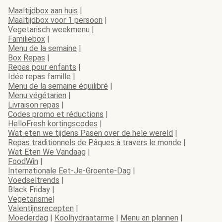
Maaltijdbox aan huis
|
Maaltijdbox voor 1 persoon
|
Vegetarisch weekmenu
|
Familiebox
|
Menu de la semaine
|
Box Repas
|
Repas pour enfants
|
Idée repas famille
|
Menu de la semaine équilibré
|
Menu végétarien
|
Livraison repas
|
Codes promo et réductions
|
HelloFresh kortingscodes
|
Wat eten we tijdens Pasen over de hele wereld
|
Repas traditionnels de Pâques à travers le monde
|
Wat Eten We Vandaag
|
FoodWin
|
Internationale Eet-Je-Groente-Dag
|
Voedseltrends
|
Black Friday
|
Vegetarisme
|
Valentijnsrecepten
|
Moederdag
|
Koolhydraatarme
|
Menu an plannen
|