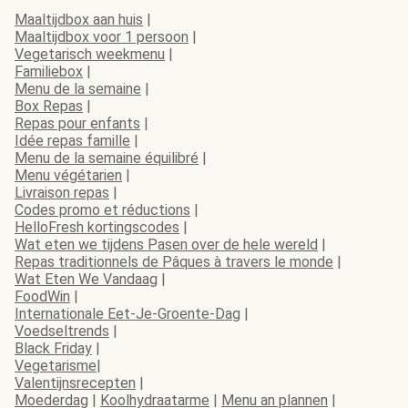
Maaltijdbox aan huis
|
Maaltijdbox voor 1 persoon
|
Vegetarisch weekmenu
|
Familiebox
|
Menu de la semaine
|
Box Repas
|
Repas pour enfants
|
Idée repas famille
|
Menu de la semaine équilibré
|
Menu végétarien
|
Livraison repas
|
Codes promo et réductions
|
HelloFresh kortingscodes
|
Wat eten we tijdens Pasen over de hele wereld
|
Repas traditionnels de Pâques à travers le monde
|
Wat Eten We Vandaag
|
FoodWin
|
Internationale Eet-Je-Groente-Dag
|
Voedseltrends
|
Black Friday
|
Vegetarisme
|
Valentijnsrecepten
|
Moederdag
|
Koolhydraatarme
|
Menu an plannen
|