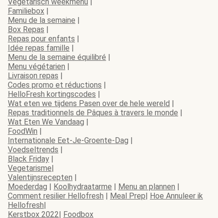
Vegetarisch weekmenu
|
Familiebox
|
Menu de la semaine
|
Box Repas
|
Repas pour enfants
|
Idée repas famille
|
Menu de la semaine équilibré
|
Menu végétarien
|
Livraison repas
|
Codes promo et réductions
|
HelloFresh kortingscodes
|
Wat eten we tijdens Pasen over de hele wereld
|
Repas traditionnels de Pâques à travers le monde
|
Wat Eten We Vandaag
|
FoodWin
|
Internationale Eet-Je-Groente-Dag
|
Voedseltrends
|
Black Friday
|
Vegetarisme
|
Valentijnsrecepten
|
Moederdag
|
Koolhydraatarme
|
Menu an plannen
|
Comment resilier Hellofresh
|
Meal Prep
|
Hoe Annuleer ik
Hellofresh
|
Kerstbox 2022
|
Foodbox