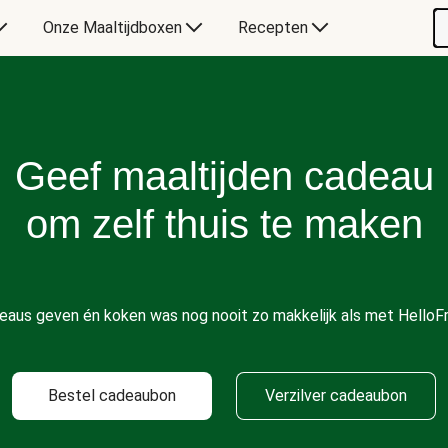
Onze Maaltijdboxen
Recepten
Geef maaltijden cadeau
om zelf thuis te maken
eaus geven én koken was nog nooit zo makkelijk als met HelloFr
Bestel cadeaubon
Verzilver cadeaubon