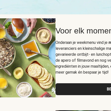
Voor elk momen
Onderaan je weekmenu vind je
m
leveranciers en kleinschalige ma
gevarieerde ontbijt- en lunchop
de apero of filmavond en nog vee
ingrediënten in jouw maaltijden,
meer gemak én bespaar je tijd!
B