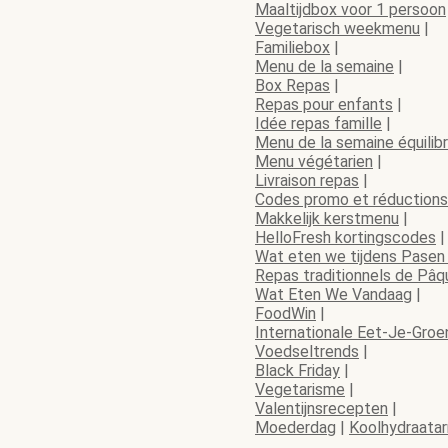
Maaltijdbox voor 1 persoon
Vegetarisch weekmenu
|
Familiebox
|
Menu de la semaine
|
Box Repas
|
Repas pour enfants
|
Idée repas famille
|
Menu de la semaine équilib
Menu végétarien
|
Livraison repas
|
Codes promo et réductions
Makkelijk kerstmenu
|
HelloFresh kortingscodes
|
Wat eten we tijdens Pasen 
Repas traditionnels de Pâq
Wat Eten We Vandaag
|
FoodWin
|
Internationale Eet-Je-Gro
Voedseltrends
|
Black Friday
|
Vegetarisme
|
Valentijnsrecepten
|
Moederdag
|
Koolhydraata