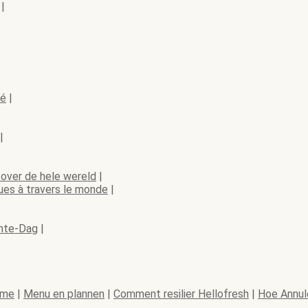
|
ré
|
|
over de hele wereld
|
ues à travers le monde
|
ente-Dag
|
rme
|
Menu en plannen
|
Comment resilier Hellofresh
|
Hoe Annule