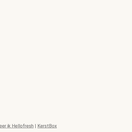
er ik Hellofresh
|
KerstBox