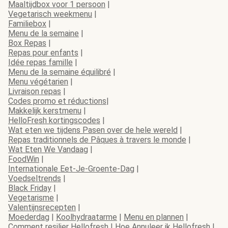
Maaltijdbox voor 1 persoon
|
Vegetarisch weekmenu
|
Familiebox
|
Menu de la semaine
|
Box Repas
|
Repas pour enfants
|
Idée repas famille
|
Menu de la semaine équilibré
|
Menu végétarien
|
Livraison repas
|
Codes promo et réductions
|
Makkelijk kerstmenu
|
HelloFresh kortingscodes
|
Wat eten we tijdens Pasen over de hele wereld
|
Repas traditionnels de Pâques à travers le monde
|
Wat Eten We Vandaag
|
FoodWin
|
Internationale Eet-Je-Groente-Dag
|
Voedseltrends
|
Black Friday
|
Vegetarisme
|
Valentijnsrecepten
|
Moederdag
|
Koolhydraatarme
|
Menu en plannen
|
Comment resilier Hellofresh
|
Hoe Annuleer ik Hellofresh
|