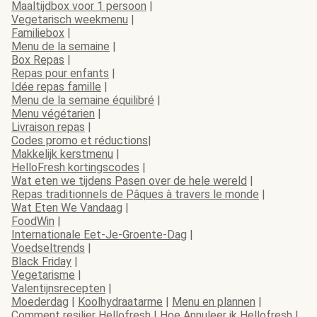
Maaltijdbox voor 1 persoon
|
Vegetarisch weekmenu
|
Familiebox
|
Menu de la semaine
|
Box Repas
|
Repas pour enfants
|
Idée repas famille
|
Menu de la semaine équilibré
|
Menu végétarien
|
Livraison repas
|
Codes promo et réductions
|
Makkelijk kerstmenu
|
HelloFresh kortingscodes
|
Wat eten we tijdens Pasen over de hele wereld
|
Repas traditionnels de Pâques à travers le monde
|
Wat Eten We Vandaag
|
FoodWin
|
Internationale Eet-Je-Groente-Dag
|
Voedseltrends
|
Black Friday
|
Vegetarisme
|
Valentijnsrecepten
|
Moederdag
|
Koolhydraatarme
|
Menu en plannen
|
Comment resilier Hellofresh
|
Hoe Annuleer ik Hellofresh
|