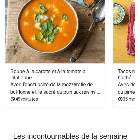
Soupe à la carotte et à la tomate à
Tacos mex
l’italienne
haché
Avec l’onctuosité de la mozzarelle de 
Avec des h
bufflonne et le sucré du pain aux raisins 
du piment
et aux noix
45 minutes
35 minu
Les incontournables de la semaine