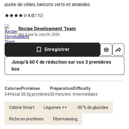
purée de céleri, haricots verts et amandes
4.0
(
170
)
Recipe Development Team
Mis à jour le July 09, 2026
Enregistrer
Jusqu'à 60 € de réduction sur vos 3 premières
box
Calories
Protéines
Préparation
Difficulty
544 kcal
36.3g protéines
30 minutes
Intermédiaire
Calorie Smart
Légumes ++
-30 % de glucides
Riche en protéines
Fibermaxxing