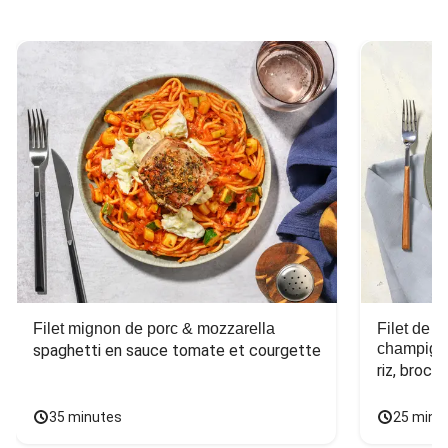
Filet mignon de porc & mozzarella
Filet de 
champign
spaghetti en sauce tomate et courgette
riz, broco
35 minutes
25 minu