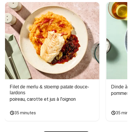
Filet de merlu & stoemp patate douce-
Dinde à la
lardons
pommes de
poireau, carotte et jus à l'oignon
35 minutes
35 minu