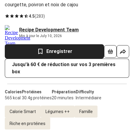
courgette, poivron et noix de cajou
4.5
(
283
)
Recipe Development Team
Mis à jour le July 10, 2026
Enregistrer
Jusqu'à 60 € de réduction sur vos 3 premières
box
Calories
Protéines
Préparation
Difficulty
565 kcal
30.4g protéines
20 minutes
Intermédiaire
Calorie Smart
Légumes ++
Famille
Riche en protéines