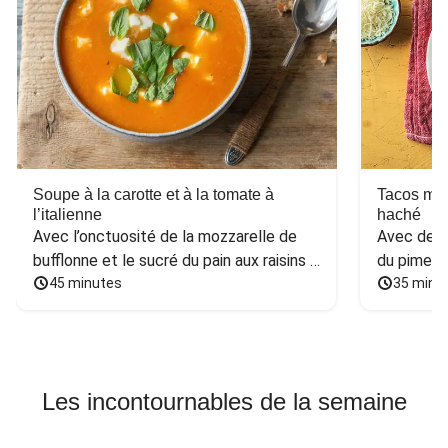
Soupe à la carotte et à la tomate à
Tacos mex
l’italienne
haché
Avec l’onctuosité de la mozzarelle de 
Avec des h
bufflonne et le sucré du pain aux raisins 
du piment
et aux noix
45 minutes
35 minu
Les incontournables de la semaine