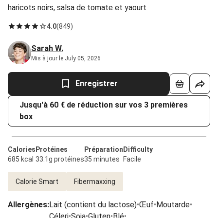
haricots noirs, salsa de tomate et yaourt
4.0
(
849
)
Sarah W.
Mis à jour le July 05, 2026
Enregistrer
Jusqu'à 60 € de réduction sur vos 3 premières
box
Calories
Protéines
Préparation
Difficulty
685 kcal
33.1g protéines
35 minutes
Facile
Calorie Smart
Fibermaxxing
Allergènes
:
Lait (contient du lactose)
•
Œuf
•
Moutarde
•
Céleri
•
Soja
•
Gluten
•
Blé
•