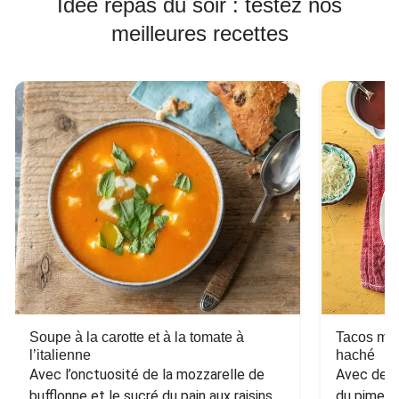
Idée repas du soir : testez nos
meilleures recettes
Soupe à la carotte et à la tomate à
Tacos mex
l’italienne
haché
Avec l’onctuosité de la mozzarelle de 
Avec des h
bufflonne et le sucré du pain aux raisins 
du piment