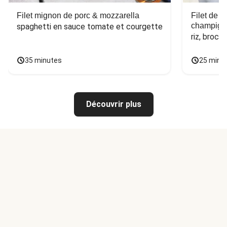
Filet mignon de porc & mozzarella
Filet de 
champign
spaghetti en sauce tomate et courgette
riz, broco
35 minutes
25 minu
Découvrir plus