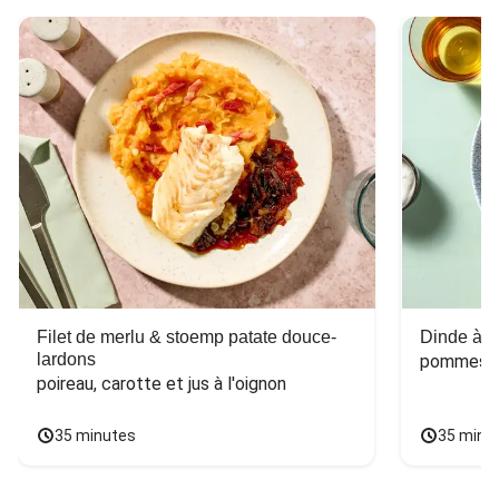
Filet de merlu & stoemp patate douce-
Dinde à la
lardons
pommes de
poireau, carotte et jus à l'oignon
35 minutes
35 minu