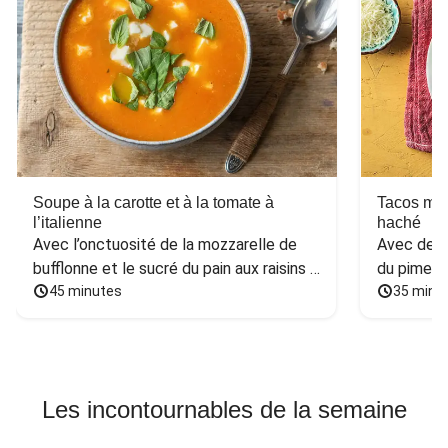
Soupe à la carotte et à la tomate à
Tacos mex
l’italienne
haché
Avec l’onctuosité de la mozzarelle de 
Avec des h
bufflonne et le sucré du pain aux raisins 
du piment
et aux noix
45 minutes
35 minu
Les incontournables de la semaine