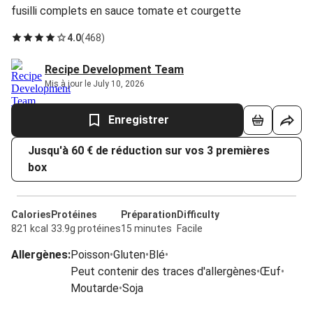
fusilli complets en sauce tomate et courgette
4.0
(
468
)
Recipe Development Team
Mis à jour le July 10, 2026
Enregistrer
Jusqu'à 60 € de réduction sur vos 3 premières
box
Calories
Protéines
Préparation
Difficulty
821 kcal
33.9g protéines
15 minutes
Facile
Allergènes
:
Poisson
•
Gluten
•
Blé
•
Peut contenir des traces d'allergènes
•
Œuf
•
Moutarde
•
Soja