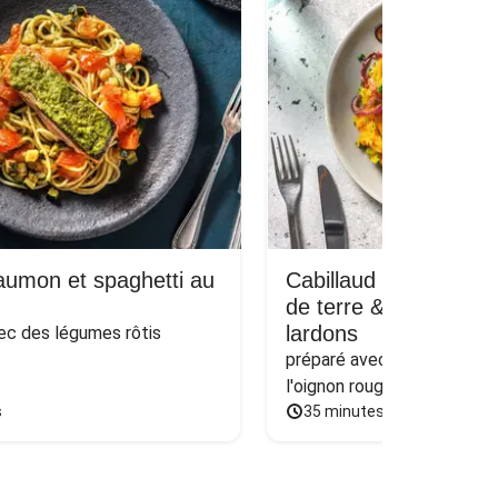
saumon et spaghetti au
Cabillaud et purée 
de terre & patate do
lardons
ec des légumes rôtis
préparé avec du poireau bra
l'oignon rouge poêlé et du
s
35 minutes