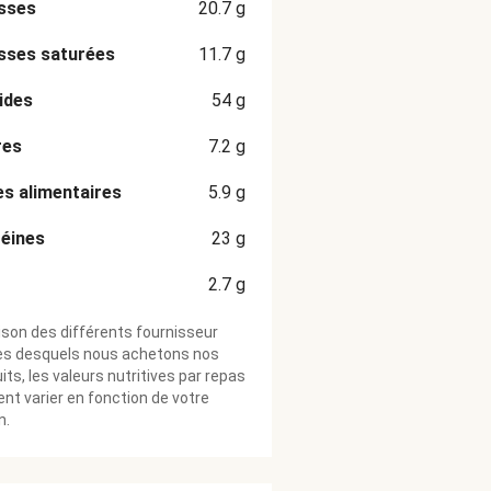
sses
20.7
g
sses saturées
11.7
g
ides
54
g
res
7.2
g
es alimentaires
5.9
g
éines
23
g
2.7
g
ison des différents fournisseur
ès desquels nous achetons nos
its, les valeurs nutritives par repas
nt varier en fonction de votre
n.