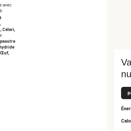
C Amsterdam Nederland
ne avec
ti
t
,
 Céleri,
r :
Épeautre
nhydride
 Œuf,
Va
nu
p
Éner
Calo