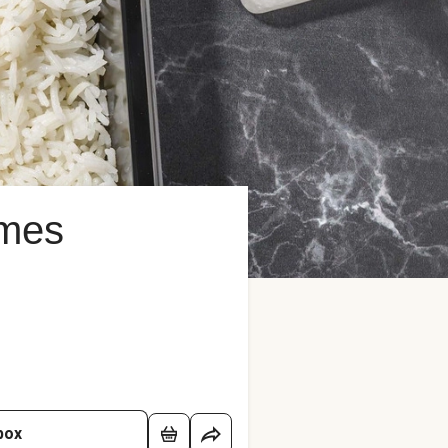
umes
box