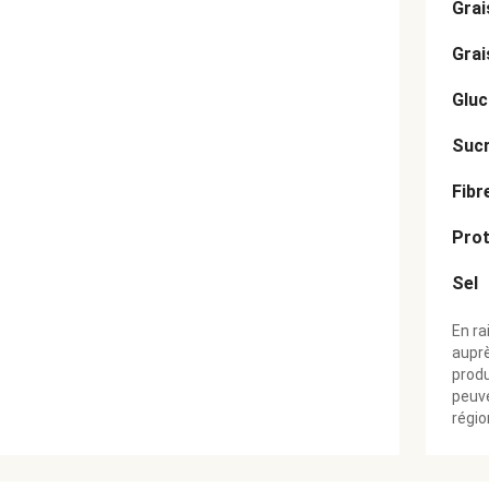
Grai
Grai
Gluc
Suc
Fibr
Prot
Sel
En ra
aupr
produ
peuve
régio