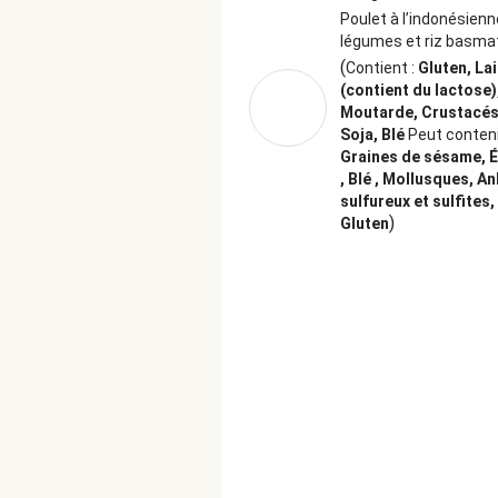
Antwoordnummer 39162 1090 W
Poulet à l’indonésien
légumes et riz basma
(
Contient :
Gluten, Lai
(contient du lactose)
Moutarde, Crustacés,
Soja, Blé
Peut conteni
Graines de sésame, 
, Blé , Mollusques, A
sulfureux et sulfites,
)
Gluten