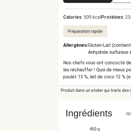
Calories
:
509 kcal
Protéines
:
23
Préparation rapide
Allergènes
:
Gluten
•
Lait (contien
Anhydride sulfureux e
Nos chefs vous ont concocté des
les réchauffer ! Quoi de mieux po
poulet 13 %, lait de coco 12 % (ex
tournesol), oignon grillé 6 %, oig
Produit dans un atelier qui traite des
(eau, fèves de SOJA, BLÉ, sel, v
CÉLERI), sel, ail, concentré de 
canne, poudre de tomate, poudre de
Ingrédients
conservateur : métabisulfite 
qu
DES TRACES DE : MOLLUSQUES, Œ
PRÉPARATION : Réchauffer selon 
450 g