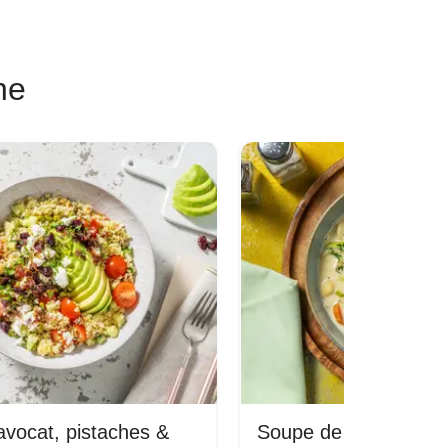
ne
avocat, pistaches &
Soupe de poulet & or