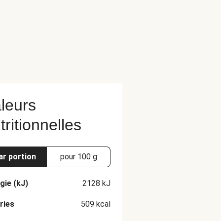
leurs
tritionnelles
ar portion
pour 100 g
gie (kJ)
2128
kJ
ries
509
kcal