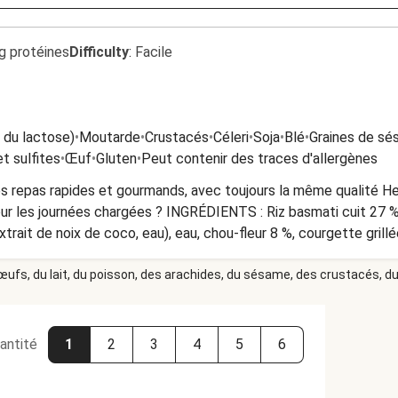
g protéines
Difficulty
:
Facile
t du lactose)
•
Moutarde
•
Crustacés
•
Céleri
•
Soja
•
Blé
•
Graines de s
t sulfites
•
Œuf
•
Gluten
•
Peut contenir des traces d'allergènes
 repas rapides et gourmands, avec toujours la même qualité Hel
ur les journées chargées ? INGRÉDIENTS : Riz basmati cuit 27 % 
trait de noix de coco, eau), eau, chou-fleur 8 %, courgette grill
non, poivron 2 %, huile de tournesol, yaourt (LAIT, LAIT en poudre
 œufs, du lait, du poisson, des arachides, du sésame, des crustacés, du 
inaigre, sucre), amidon de maïs modifié, gingembre, herbes et 
tomate, noix de coco, poudre de tomate, tomates séchées, piment,
 crevettes, jus de citron, farine de riz, poudre de racine de régl
de potassium ALLERGÈNES : MOUTARDE, CÉLERI, LAIT, CRUSTA
antité
1
2
3
4
5
6
UF, SÉSAME, SULFITE, GLUTEN CONSERVATION : À conserver au
les instructions avant de consommer. Ne pas réchauffer une foi