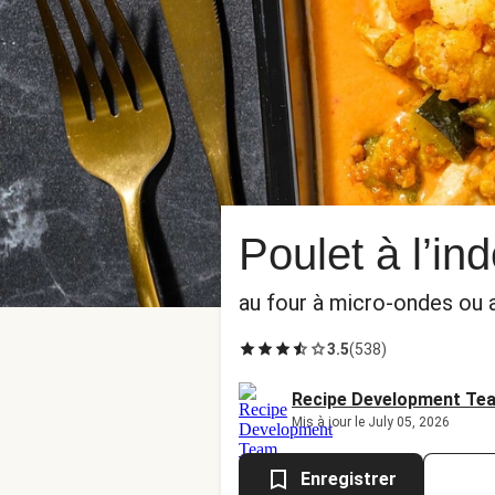
Poulet à l’in
au four à micro-ondes ou 
3.5
(
538
)
Recipe Development Te
Mis à jour le July 05, 2026
Enregistrer