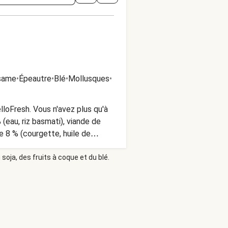
ésame
•
Épeautre
•
Blé
•
Mollusques
•
loFresh. Vous n'avez plus qu'à
(eau, riz basmati), viande de
ée 8 % (courgette, huile de
, ferments de yaourt), sauce soja
soja, des fruits à coque et du blé.
épices (contient MOUTARDE,
 jus de citron vert, sucre de
isse, stabilisant : agar-agar,
CÉS, SOJA, BLÉ PEUT CONTENIR
 frais (max. 4 ⁰C).
s refroidi. HelloFresh