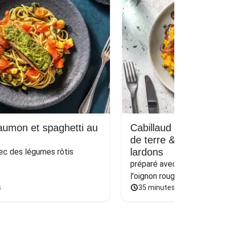
saumon et spaghetti au
Cabillaud et purée 
de terre & patate do
lardons
ec des légumes rôtis
préparé avec du poireau bra
l'oignon rouge poêlé et du
s
35 minutes