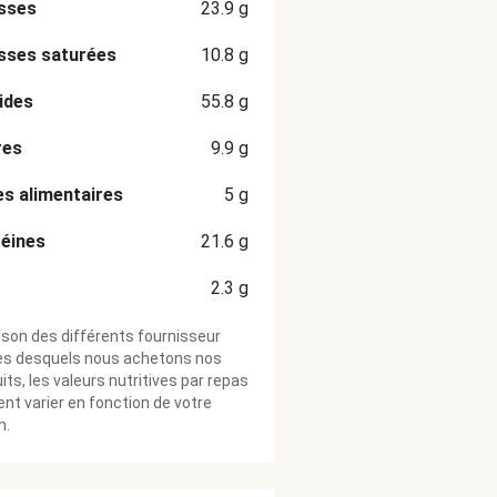
sses
23.9
g
sses saturées
10.8
g
ides
55.8
g
res
9.9
g
es alimentaires
5
g
éines
21.6
g
2.3
g
ison des différents fournisseur
ès desquels nous achetons nos
its, les valeurs nutritives par repas
nt varier en fonction de votre
n.