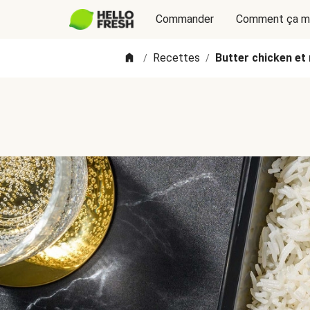
Commander
Comment ça m
Recettes
Butter chicken et 
/
/