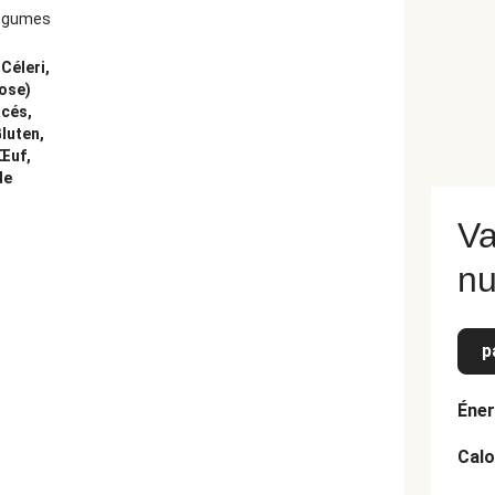
légumes
Céleri,
tose)
cés,
luten,
 Œuf,
de
Va
nu
p
Éner
Calo