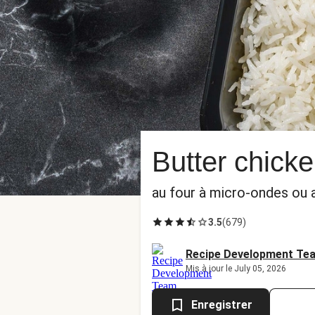
Butter chicke
au four à micro-ondes ou 
3.5
(
679
)
Recipe Development Te
Mis à jour le July 05, 2026
Enregistrer