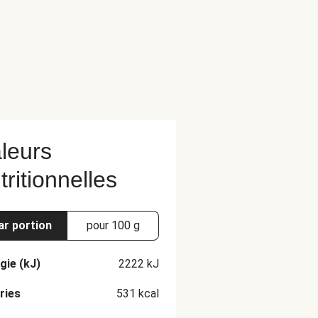
leurs
tritionnelles
ar portion
pour 100 g
gie (kJ)
2222
kJ
ries
531
kcal