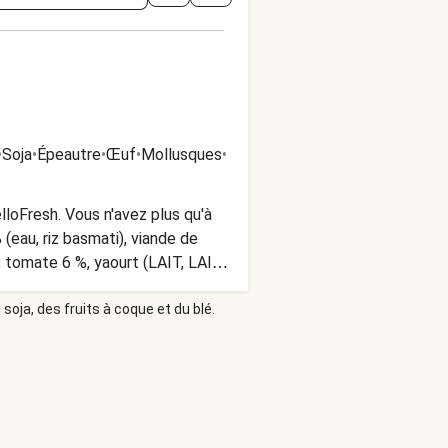
•
Soja
•
Épeautre
•
Œuf
•
Mollusques
•
loFresh. Vous n'avez plus qu'à
(eau, riz basmati), viande de
), tomate 6 %, yaourt (LAIT, LAIT
végétale (colza, tournesol)),
soja, des fruits à coque et du blé.
 CÉLERI), sucre de canne,
e tomate, curcuma 0,05 %, farine
TEN CONSERVATION : À
mmer. Ne pas réchauffer une fois