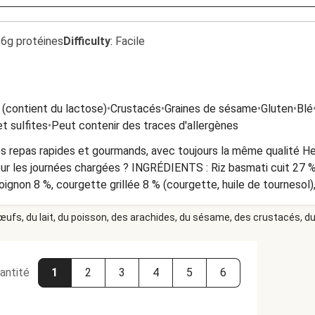
.6g protéines
Difficulty
:
Facile
 (contient du lactose)
•
Crustacés
•
Graines de sésame
•
Gluten
•
Blé
t sulfites
•
Peut contenir des traces d'allergènes
 repas rapides et gourmands, avec toujours la même qualité Hel
ur les journées chargées ? INGRÉDIENTS : Riz basmati cuit 27 % 
 oignon 8 %, courgette grillée 8 % (courgette, huile de tournesol
ÈME (stabilisant : carraghénane), oignon frit 2 % (oignon, huile 
 œufs, du lait, du poisson, des arachides, du sésame, des crustacés, du 
fié, huile de tournesol, herbes et épices (contient MOUTARDE,
sel, jus de citron, noix de coco, ail, tomates séchées, poudre d
 : métabisulfite de potassium ALLERGÈNES : MOUTARDE, CÉLERI, LAIT PEUT
LLUSQUES, CRUSTACÉS, ŒUF, SÉSAME, SOJA, SULFITE, GLU
antité
1
2
3
4
5
6
RÉPARATION : Réchauffer selon les instructions avant de conso
nummer 39162 1090 WC Amsterdam Nederland