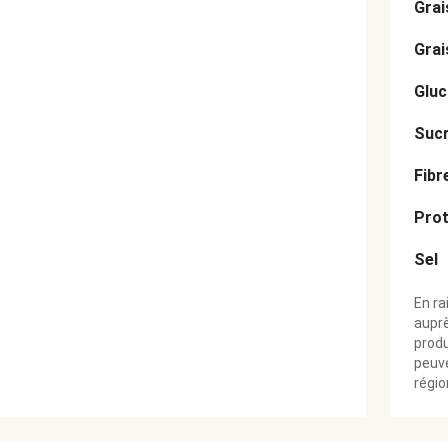
Grai
Grai
Gluc
Suc
Fibr
Prot
Sel
En ra
aupr
produ
peuve
régio