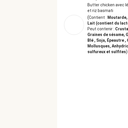
Butter chicken avec 
et riz basmati
(
Contient :
Moutarde, 
Lait (contient du lac
Peut contenir :
Crusta
Graines de sésame, G
Blé , Soja, Épeautre ,
Mollusques, Anhydri
)
sulfureux et sulfites