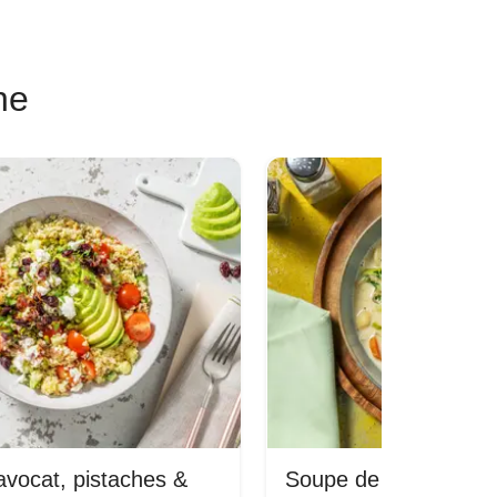
ne
avocat, pistaches &
Soupe de poulet & or