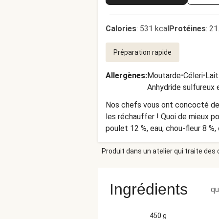
Calories
:
531 kcal
Protéines
:
21
Préparation rapide
Allergènes
:
Moutarde
•
Céleri
•
Lait
Anhydride sulfureux e
Nos chefs vous ont concocté des
les réchauffer ! Quoi de mieux po
poulet 12 %, eau, chou-fleur 8 %,
en poudre, ferments de yaourt), CR
Produit dans un atelier qui traite des
BEURRE 1 %, amidon de maïs modi
gingembre, concentré de tomate, 
de riz, poudre de racine de réglisse, conservateur
Ingrédients
CONTENIR DES TRACES DE : MO
qu
conserver au frais (max. 4 ⁰C) P
refroidi. HelloFresh Antwoord
450 g