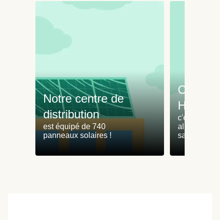
Cuisine
Notre centre de
HelloFr
distribution
c'est -38% 
est équipé de 740
alimentaire*
panneaux solaires !
sans HelloF