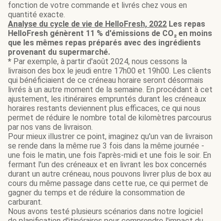
fonction de votre commande et livrés chez vous en
quantité exacte.
Analyse du cycle de vie de HelloFresh, 2022
Les repas
HelloFresh génèrent 11 % d'émissions de CO₂ en moins
que les mêmes repas préparés avec des ingrédients
provenant du supermarché.
*
Par exemple, à partir d'août 2024, nous cessons la
livraison des box le jeudi entre 17h00 et 19h00. Les clients
qui bénéficiaient de ce créneau horaire seront désormais
livrés à un autre moment de la semaine. En procédant à cet
ajustement, les itinéraires empruntés durant les créneaux
horaires restants deviennent plus efficaces, ce qui nous
permet de réduire le nombre total de kilomètres parcourus
par nos vans de livraison.
Pour mieux illustrer ce point, imaginez qu'un van de livraison
se rende dans la même rue 3 fois dans la même journée -
une fois le matin, une fois l'après-midi et une fois le soir. En
fermant l'un des créneaux et en livrant les box concernés
durant un autre créneau, nous pouvons livrer plus de box au
cours du même passage dans cette rue, ce qui permet de
gagner du temps et de réduire la consommation de
carburant.
Nous avons testé plusieurs scénarios dans notre logiciel
de planification d'itinéraires pour comprendre l'impact du