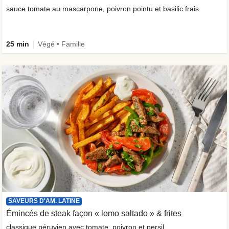
sauce tomate au mascarpone, poivron pointu et basilic frais
25 min
Végé • Famille
SAVEURS D'AM. LATINE
Émincés de steak façon « lomo saltado » & frites
classique péruvien avec tomate, poivron et persil