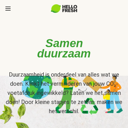
Samen
duurzaam
Duurzaamheid is onderdeel van alles wat we
doen. Klinkt het verminderen van jouw CO₂-
voetafdruk ingewikkeld? Laten we het samen
doen! Door kleine stapjes te zetten, maken we
het verschil.