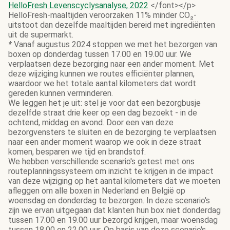
HelloFresh Levenscyclysanalyse, 2022
</font></p>
HelloFresh-maaltijden veroorzaken 11% minder CO₂-
uitstoot dan dezelfde maaltijden bereid met ingrediënten
uit de supermarkt.
*
Vanaf augustus 2024 stoppen we met het bezorgen van
boxen op donderdag tussen 17.00 en 19.00 uur. We
verplaatsen deze bezorging naar een ander moment. Met
deze wijziging kunnen we routes efficiënter plannen,
waardoor we het totale aantal kilometers dat wordt
gereden kunnen verminderen.
We leggen het je uit: stel je voor dat een bezorgbusje
dezelfde straat drie keer op een dag bezoekt - in de
ochtend, middag en avond. Door een van deze
bezorgvensters te sluiten en de bezorging te verplaatsen
naar een ander moment waarop we ook in deze straat
komen, besparen we tijd en brandstof.
We hebben verschillende scenario's getest met ons
routeplanningssysteem om inzicht te krijgen in de impact
van deze wijziging op het aantal kilometers dat we moeten
afleggen om alle boxen in Nederland en België op
woensdag en donderdag te bezorgen. In deze scenario's
zijn we ervan uitgegaan dat klanten hun box niet donderdag
tussen 17.00 en 19.00 uur bezorgd krijgen, maar woensdag
tussen 18.00 en 22.00 uur. Op basis van deze scenario's