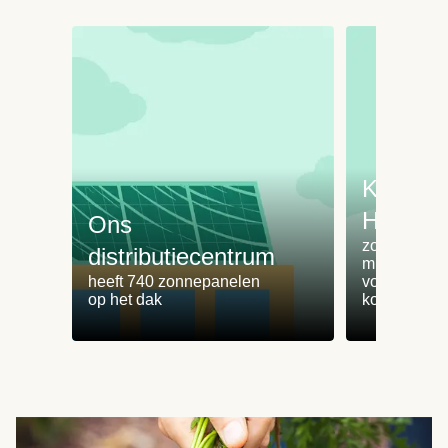
Koken 
HelloFr
Ons
zorgt voor 
distributiecentrum
minder
heeft 740 zonnepanelen
voedselvers
op het dak
koken zonde