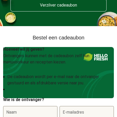
Verzilver cadeaubon
Bestel een cadeaubon
Hoeveel wil jij geven?
Ontvangers kunnen met de cadeaubon zelf hun
menuvoorkeur en recepten kiezen.
De cadeaubon wordt per e-mail naar de ontvanger
gestuurd en als afdrukbare versie naar jou.
Wie is de ontvanger?
Naam
E-mailadres