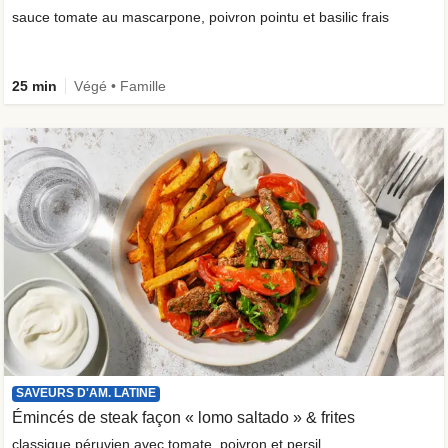
sauce tomate au mascarpone, poivron pointu et basilic frais
25 min
Végé • Famille
SAVEURS D'AM. LATINE
Émincés de steak façon « lomo saltado » & frites
classique péruvien avec tomate, poivron et persil