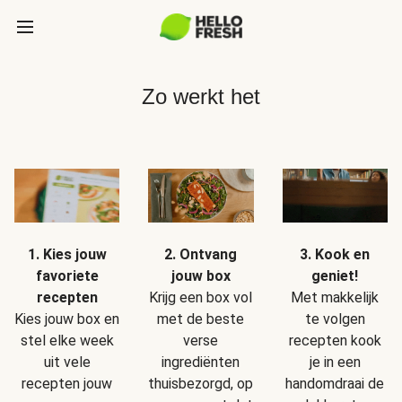
Zo werkt het
1. Kies jouw
2. Ontvang
3. Kook en
favoriete
jouw box
geniet!
recepten
Krijg een box vol
Met makkelijk
Kies jouw box en
met de beste
te volgen
stel elke week
verse
recepten kook
uit vele
ingrediënten
je in een
recepten jouw
thuisbezorgd, op
handomdraai de