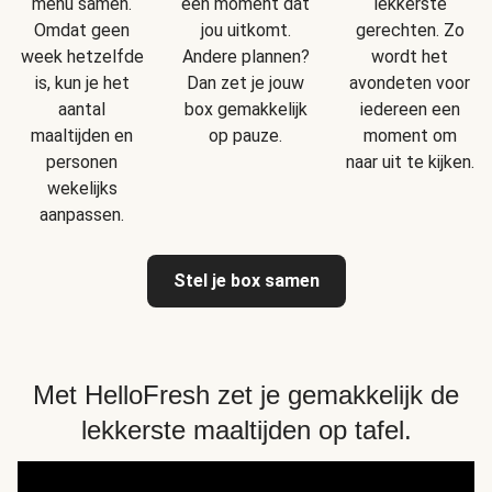
menu samen.
een moment dat
lekkerste
Omdat geen
jou uitkomt.
gerechten. Zo
week hetzelfde
Andere plannen?
wordt het
is, kun je het
Dan zet je jouw
avondeten voor
aantal
box gemakkelijk
iedereen een
maaltijden en
op pauze.
moment om
personen
naar uit te kijken.
wekelijks
aanpassen.
Stel je box samen
Met HelloFresh zet je gemakkelijk de
lekkerste maaltijden op tafel.