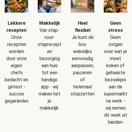
Makkelijk
Geen
Lekkere
Heel
Van stap-
stress
recepten
flexibel
voor-
Geen
Onze
Je kunt de
staprecepten
zorgen
recepten
box
en
over wat je
worden
wekelijks
bezorging
moet
door onze
eenvoudig
aan huis
koken of
eigen
aanpassen,
tot een
gehaaste
chefs
pauzeren
handige
bezoekjes
bedacht en
of
app - wij
aan de
getest -
helemaal
maken het
supermarkt
succes
stopzetten.
je
na werk -
gegarandeerd!
makkelijk.
wij nemen
dit werk uit
handen.