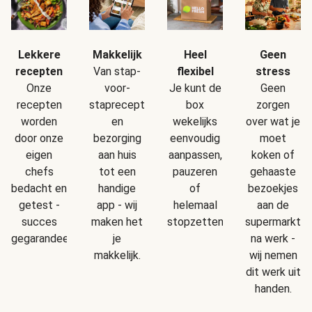
Makkelijk
Geen
Lekkere
Heel
Van stap-
stress
recepten
flexibel
voor-
Geen
Onze
Je kunt de
staprecepten
zorgen
recepten
box
en
over wat je
worden
wekelijks
bezorging
moet
door onze
eenvoudig
aan huis
koken of
eigen
aanpassen,
tot een
gehaaste
chefs
pauzeren
handige
bezoekjes
bedacht en
of
app - wij
aan de
getest -
helemaal
maken het
supermarkt
succes
stopzetten.
je
na werk -
gegarandeerd!
makkelijk.
wij nemen
dit werk uit
handen.