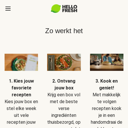
Zo werkt het
1. Kies jouw
2. Ontvang
3. Kook en
favoriete
jouw box
geniet!
recepten
Krijg een box vol
Met makkelijk
Kies jouw box en
met de beste
te volgen
stel elke week
verse
recepten kook
uit vele
ingrediënten
je in een
recepten jouw
thuisbezorgd, op
handomdraai de