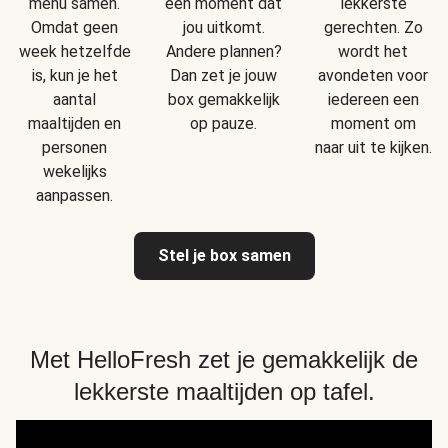
menu samen.
een moment dat
lekkerste
Omdat geen
jou uitkomt.
gerechten. Zo
week hetzelfde
Andere plannen?
wordt het
is, kun je het
Dan zet je jouw
avondeten voor
aantal
box gemakkelijk
iedereen een
maaltijden en
op pauze.
moment om
personen
naar uit te kijken.
wekelijks
aanpassen.
Stel je box samen
Met HelloFresh zet je gemakkelijk de
lekkerste maaltijden op tafel.