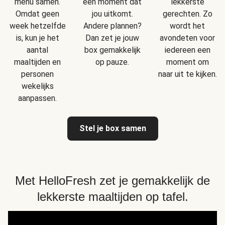
menu samen.
een moment dat
lekkerste
Omdat geen
jou uitkomt.
gerechten. Zo
week hetzelfde
Andere plannen?
wordt het
is, kun je het
Dan zet je jouw
avondeten voor
aantal
box gemakkelijk
iedereen een
maaltijden en
op pauze.
moment om
personen
naar uit te kijken.
wekelijks
aanpassen.
Stel je box samen
Met HelloFresh zet je gemakkelijk de
lekkerste maaltijden op tafel.