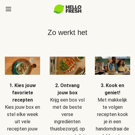
Zo werkt het
1. Kies jouw
2. Ontvang
3. Kook en
favoriete
jouw box
geniet!
recepten
Krijg een box vol
Met makkelijk
Kies jouw box en
met de beste
te volgen
stel elke week
verse
recepten kook
uit vele
ingrediënten
je in een
recepten jouw
thuisbezorgd, op
handomdraai de