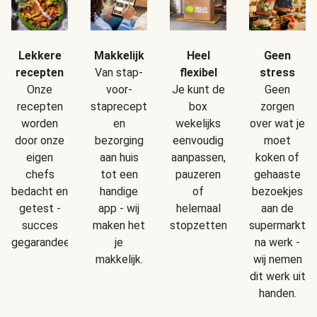
Makkelijk
Geen
Lekkere
Heel
Van stap-
stress
recepten
flexibel
voor-
Geen
Onze
Je kunt de
staprecepten
zorgen
recepten
box
en
over wat je
worden
wekelijks
bezorging
moet
door onze
eenvoudig
aan huis
koken of
eigen
aanpassen,
tot een
gehaaste
chefs
pauzeren
handige
bezoekjes
bedacht en
of
app - wij
aan de
getest -
helemaal
maken het
supermarkt
succes
stopzetten.
je
na werk -
gegarandeerd!
makkelijk.
wij nemen
dit werk uit
handen.