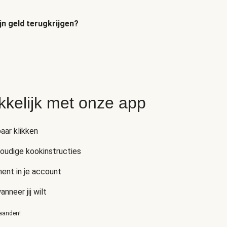
jn geld terugkrijgen?
kkelijk met onze app
aar klikken
voudige kookinstructies
ent in je account
neer jij wilt
maanden!