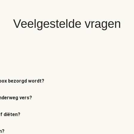
Veelgestelde vragen
n box bezorgd wordt?
 onderweg vers?
of diëten?
n?