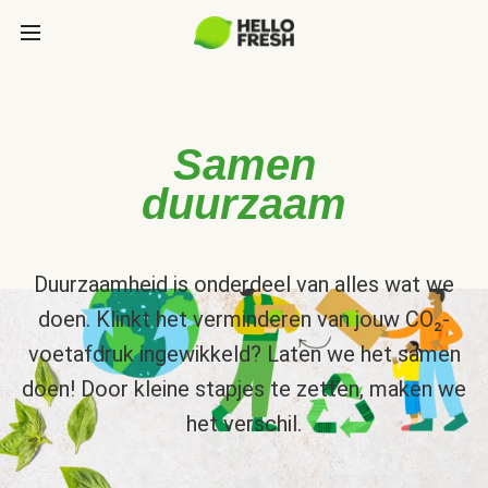
Samen
duurzaam
Duurzaamheid is onderdeel van alles wat we
doen. Klinkt het verminderen van jouw CO₂-
voetafdruk ingewikkeld? Laten we het samen
doen! Door kleine stapjes te zetten, maken we
het verschil.