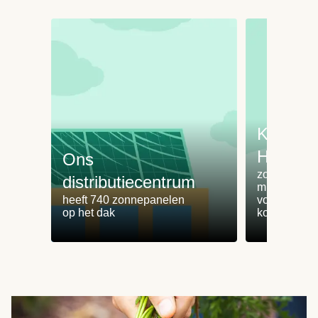
Koken 
HelloFr
Ons
zorgt voor 
distributiecentrum
minder
heeft 740 zonnepanelen
voedselvers
op het dak
koken zonde