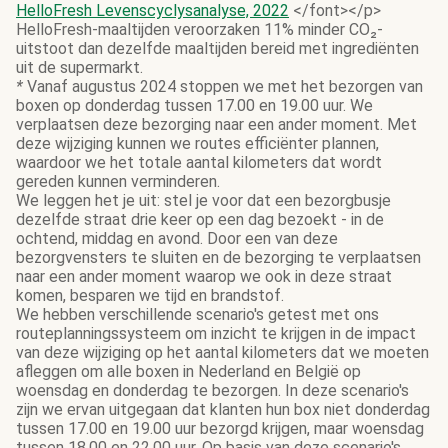
HelloFresh Levenscyclysanalyse, 2022
</font></p>
HelloFresh-maaltijden veroorzaken 11% minder CO₂-
uitstoot dan dezelfde maaltijden bereid met ingrediënten
uit de supermarkt.
*
Vanaf augustus 2024 stoppen we met het bezorgen van
boxen op donderdag tussen 17.00 en 19.00 uur. We
verplaatsen deze bezorging naar een ander moment. Met
deze wijziging kunnen we routes efficiënter plannen,
waardoor we het totale aantal kilometers dat wordt
gereden kunnen verminderen.
We leggen het je uit: stel je voor dat een bezorgbusje
dezelfde straat drie keer op een dag bezoekt - in de
ochtend, middag en avond. Door een van deze
bezorgvensters te sluiten en de bezorging te verplaatsen
naar een ander moment waarop we ook in deze straat
komen, besparen we tijd en brandstof.
We hebben verschillende scenario's getest met ons
routeplanningssysteem om inzicht te krijgen in de impact
van deze wijziging op het aantal kilometers dat we moeten
afleggen om alle boxen in Nederland en België op
woensdag en donderdag te bezorgen. In deze scenario's
zijn we ervan uitgegaan dat klanten hun box niet donderdag
tussen 17.00 en 19.00 uur bezorgd krijgen, maar woensdag
tussen 18.00 en 22.00 uur. Op basis van deze scenario's