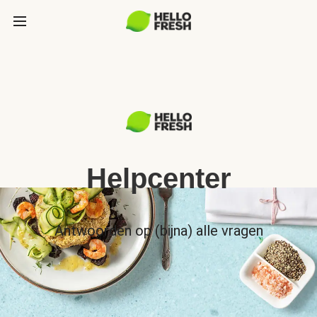
Helpcenter
Antwoorden op (bijna) alle vragen