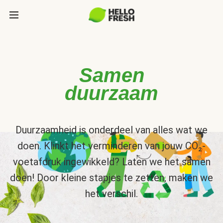
Samen
duurzaam
Duurzaamheid is onderdeel van alles wat we
doen. Klinkt het verminderen van jouw CO₂-
voetafdruk ingewikkeld? Laten we het samen
doen! Door kleine stapjes te zetten, maken we
het verschil.