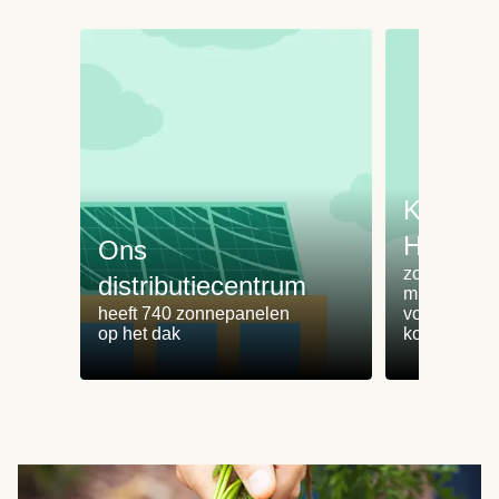
Koken 
HelloFr
Ons
zorgt voor 
distributiecentrum
minder
heeft 740 zonnepanelen
voedselvers
op het dak
koken zonde