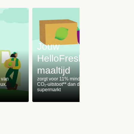
Jouw
HelloFresh-
maaltijd
Onz
% van
zorgt voor 11% minder
worden
ux.
CO₂-uitstoot** dan de
100% 
supermarkt
winden