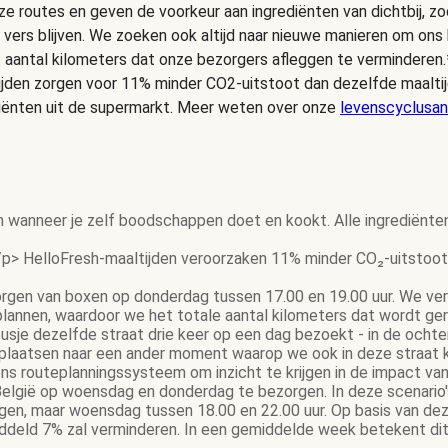
e routes en geven de voorkeur aan ingrediënten van dichtbij, zo
 vers blijven. We zoeken ook altijd naar nieuwe manieren om on
t aantal kilometers dat onze bezorgers afleggen te verminderen.
ijden zorgen voor 11% minder CO2-uitstoot dan dezelfde maalt
iënten uit de supermarkt. Meer weten over onze
levenscyclusan
n wanneer je zelf boodschappen doet en kookt. Alle ingrediënte
p> HelloFresh-maaltijden veroorzaken 11% minder CO₂-uitstoot 
gen van boxen op donderdag tussen 17.00 en 19.00 uur. We ver
 plannen, waardoor we het totale aantal kilometers dat wordt g
gbusje dezelfde straat drie keer op een dag bezoekt - in de och
rplaatsen naar een ander moment waarop we ook in deze straat 
s routeplanningssysteem om inzicht te krijgen in de impact van
elgië op woensdag en donderdag te bezorgen. In deze scenario's 
gen, maar woensdag tussen 18.00 en 22.00 uur. Op basis van dez
eld 7% zal verminderen. In een gemiddelde week betekent dit