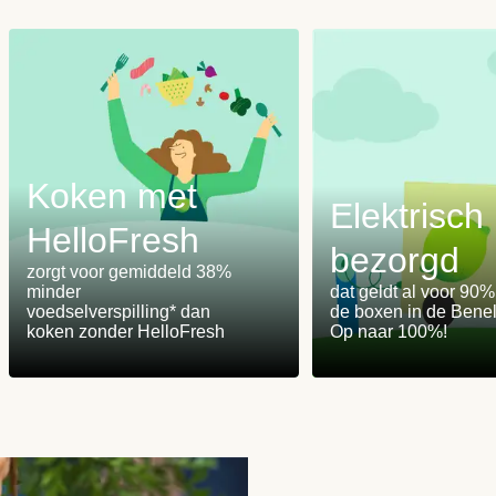
Koken met
Elektrisch
HelloFresh
bezorgd
m
zorgt voor gemiddeld 38%
minder
dat geldt al voor 90
voedselverspilling* dan
de boxen in de Benel
koken zonder HelloFresh
Op naar 100%!