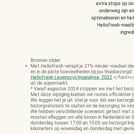
extra stops op onz
onderweg zijn en
optimaliseren en he
HelloFresh-maalt
ingred
Bronnen slider:
Met HelloFresh verspil je 21% minder voedsel da
en in de juiste hoeveelheden bij jou thuisbezorgd.
HelloFresh Levenscyclysanalyse, 2022
</font></
uit de supermarkt.
*
Vanaf augustus 2024 stoppen we met het bezor
Met deze wijziging kunnen we routes efficiënter
We leggen het je uit: stel je voor dat een bezor
bezorgvensters te sluiten en de bezorging te ve
We hebben verschillende scenario's getest met on
moeten afleggen om alle boxen in Nederland en B
donderdag tussen 17.00 en 19.00 uur bezorgd krij
kilometers op woensdag en donderdag met gemidd