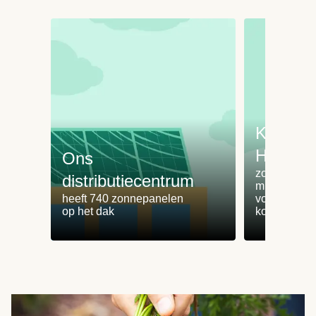
Koken 
HelloFr
Ons
zorgt voor 
distributiecentrum
minder
heeft 740 zonnepanelen
voedselvers
op het dak
koken zonde