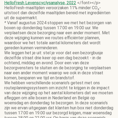
HelloFresh Levenscyclysanalyse, 2022
</font></p>
HelloFresh-maaltijden veroorzaken 11% minder CO₂-
uitstoot dan dezelfde maaltijden bereid met ingrediënten
uit de supermarkt.
*
Vanaf augustus 2024 stoppen we met het bezorgen van
boxen op donderdag tussen 17.00 en 19.00 uur. We
verplaatsen deze bezorging naar een ander moment. Met
deze wijziging kunnen we routes efficiënter plannen,
waardoor we het totale aantal kilometers dat wordt
gereden kunnen verminderen.
We leggen het je uit: stel je voor dat een bezorgbusje
dezelfde straat drie keer op een dag bezoekt - in de
ochtend, middag en avond. Door een van deze
bezorgvensters te sluiten en de bezorging te verplaatsen
naar een ander moment waarop we ook in deze straat
komen, besparen we tijd en brandstof.
We hebben verschillende scenario's getest met ons
routeplanningssysteem om inzicht te krijgen in de impact
van deze wijziging op het aantal kilometers dat we moeten
afleggen om alle boxen in Nederland en België op
woensdag en donderdag te bezorgen. In deze scenario's
zijn we ervan uitgegaan dat klanten hun box niet donderdag
tussen 17.00 en 19.00 uur bezorgd krijgen, maar woensdag
tussen 18.00 en 22.00 uur. Op basis van deze scenario's