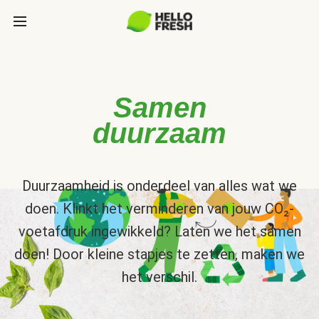
Samen
duurzaam
Duurzaamheid is onderdeel van alles wat we
doen. Klinkt het verminderen van jouw CO₂-
voetafdruk ingewikkeld? Laten we het samen
doen! Door kleine stapjes te zetten, maken we
het verschil.