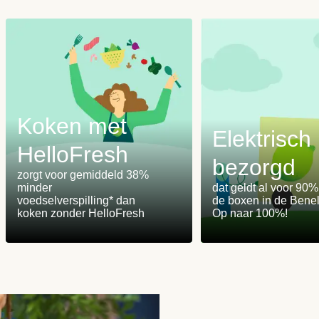
Koken met
Elektrisch
HelloFresh
bezorgd
m
zorgt voor gemiddeld 38%
minder
dat geldt al voor 90
voedselverspilling* dan
de boxen in de Benel
koken zonder HelloFresh
Op naar 100%!