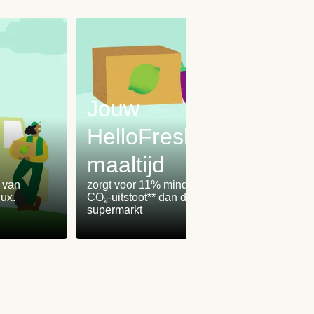
Jouw
HelloFresh-
maaltijd
Onz
% van
zorgt voor 11% minder
worden
ux.
CO₂-uitstoot** dan de
100% 
supermarkt
winden