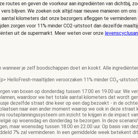
e routes en geven de voorkeur aan ingrediënten van dichtbij, zo
 vers blijven. We zoeken ook altijd naar nieuwe manieren om on
t aantal kilometers dat onze bezorgers afleggen te verminderen.
ijden zorgen voor 11% minder CO2-uitstoot dan dezelfde maalt
iënten uit de supermarkt. Meer weten over onze
levenscyclusan
n wanneer je zelf boodschappen doet en kookt. Alle ingrediënte
p> HelloFresh-maaltijden veroorzaken 11% minder CO₂-uitstoot 
gen van boxen op donderdag tussen 17.00 en 19.00 uur. We ver
 plannen, waardoor we het totale aantal kilometers dat wordt g
gbusje dezelfde straat drie keer op een dag bezoekt - in de och
rplaatsen naar een ander moment waarop we ook in deze straat 
s routeplanningssysteem om inzicht te krijgen in de impact van
elgië op woensdag en donderdag te bezorgen. In deze scenario's 
gen, maar woensdag tussen 18.00 en 22.00 uur. Op basis van dez
eld 7% zal verminderen. In een gemiddelde week betekent dit