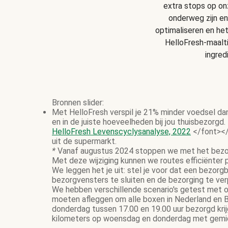
extra stops op onz
onderweg zijn en
optimaliseren en he
HelloFresh-maalt
ingred
Bronnen slider:
Met HelloFresh verspil je 21% minder voedsel da
en in de juiste hoeveelheden bij jou thuisbezorgd.
HelloFresh Levenscyclysanalyse, 2022
</font></
uit de supermarkt.
*
Vanaf augustus 2024 stoppen we met het bezor
Met deze wijziging kunnen we routes efficiënter
We leggen het je uit: stel je voor dat een bezor
bezorgvensters te sluiten en de bezorging te ve
We hebben verschillende scenario's getest met on
moeten afleggen om alle boxen in Nederland en B
donderdag tussen 17.00 en 19.00 uur bezorgd krij
kilometers op woensdag en donderdag met gemidd