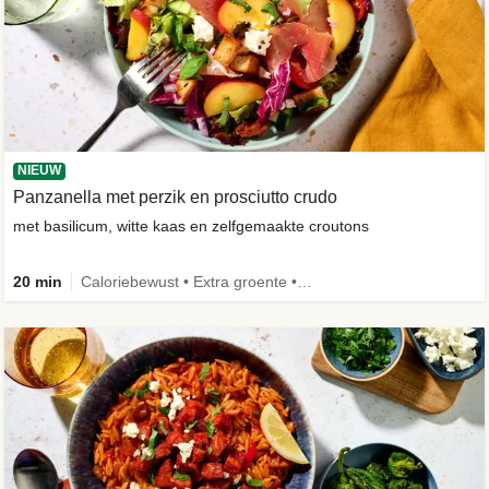
NIEUW
Panzanella met perzik en prosciutto crudo
met basilicum, witte kaas en zelfgemaakte croutons
20 min
Caloriebewust • Extra groente • -30% koolhydraten • Nieuw ingrediënt