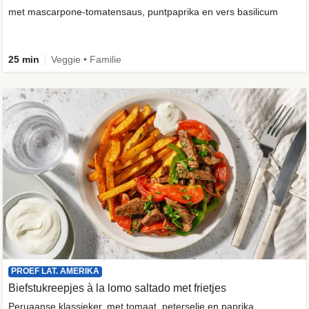
met mascarpone-tomatensaus, puntpaprika en vers basilicum
25 min
Veggie • Familie
PROEF LAT. AMERIKA
Biefstukreepjes à la lomo saltado met frietjes
Peruaanse klassieker, met tomaat, peterselie en paprika