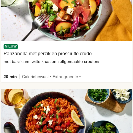
NIEUW
Panzanella met perzik en prosciutto crudo
met basilicum, witte kaas en zelfgemaakte croutons
20 min
Caloriebewust • Extra groente • -30% koolhydraten • Nieuw ingrediënt