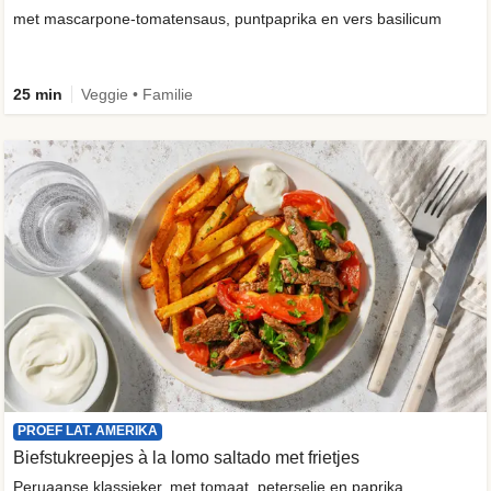
met mascarpone-tomatensaus, puntpaprika en vers basilicum
25 min
Veggie • Familie
PROEF LAT. AMERIKA
Biefstukreepjes à la lomo saltado met frietjes
Peruaanse klassieker, met tomaat, peterselie en paprika