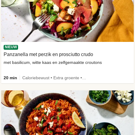
NIEUW
Panzanella met perzik en prosciutto crudo
met basilicum, witte kaas en zelfgemaakte croutons
20 min
Caloriebewust • Extra groente • -30% koolhydraten • Nieuw ingrediënt