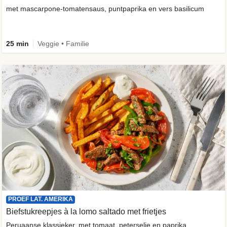
met mascarpone-tomatensaus, puntpaprika en vers basilicum
25 min
Veggie • Familie
PROEF LAT. AMERIKA
Biefstukreepjes à la lomo saltado met frietjes
Peruaanse klassieker, met tomaat, peterselie en paprika