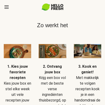
Zo werkt het
1. Kies jouw
2. Ontvang
3. Kook en
favoriete
jouw box
geniet!
recepten
Krijg een box vol
Met makkelijk
Kies jouw box en
met de beste
te volgen
stel elke week
verse
recepten kook
uit vele
ingrediënten
je in een
recepten jouw
thuisbezorgd, op
handomdraai de