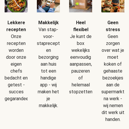
Makkelijk
Geen
Lekkere
Heel
Van stap-
stress
recepten
flexibel
voor-
Geen
Onze
Je kunt de
staprecepten
zorgen
recepten
box
en
over wat je
worden
wekelijks
bezorging
moet
door onze
eenvoudig
aan huis
koken of
eigen
aanpassen,
tot een
gehaaste
chefs
pauzeren
handige
bezoekjes
bedacht en
of
app - wij
aan de
getest -
helemaal
maken het
supermarkt
succes
stopzetten.
je
na werk -
gegarandeerd!
makkelijk.
wij nemen
dit werk uit
handen.