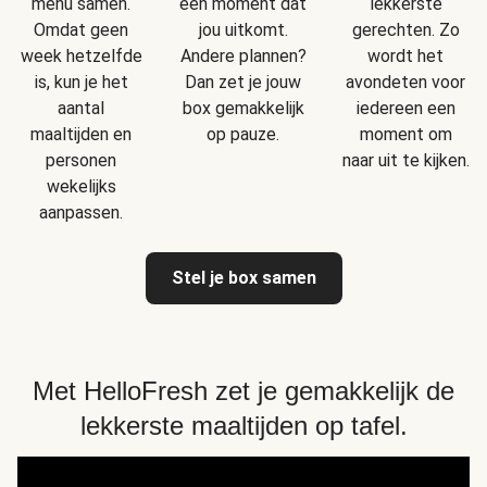
menu samen.
een moment dat
lekkerste
Omdat geen
jou uitkomt.
gerechten. Zo
week hetzelfde
Andere plannen?
wordt het
is, kun je het
Dan zet je jouw
avondeten voor
aantal
box gemakkelijk
iedereen een
maaltijden en
op pauze.
moment om
personen
naar uit te kijken.
wekelijks
aanpassen.
Stel je box samen
Met HelloFresh zet je gemakkelijk de
lekkerste maaltijden op tafel.