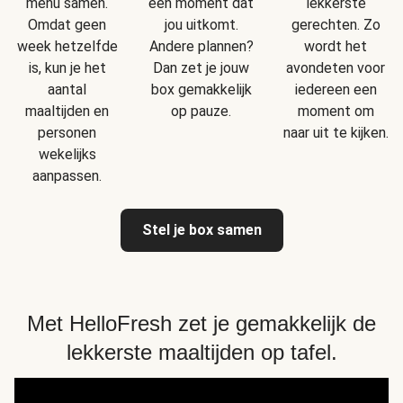
menu samen.
een moment dat
lekkerste
Omdat geen
jou uitkomt.
gerechten. Zo
week hetzelfde
Andere plannen?
wordt het
is, kun je het
Dan zet je jouw
avondeten voor
aantal
box gemakkelijk
iedereen een
maaltijden en
op pauze.
moment om
personen
naar uit te kijken.
wekelijks
aanpassen.
Stel je box samen
Met HelloFresh zet je gemakkelijk de
lekkerste maaltijden op tafel.