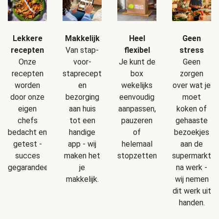
Makkelijk
Geen
Lekkere
Heel
Van stap-
stress
recepten
flexibel
voor-
Geen
Onze
Je kunt de
staprecepten
zorgen
recepten
box
en
over wat je
worden
wekelijks
bezorging
moet
door onze
eenvoudig
aan huis
koken of
eigen
aanpassen,
tot een
gehaaste
chefs
pauzeren
handige
bezoekjes
bedacht en
of
app - wij
aan de
getest -
helemaal
maken het
supermarkt
succes
stopzetten.
je
na werk -
gegarandeerd!
makkelijk.
wij nemen
dit werk uit
handen.