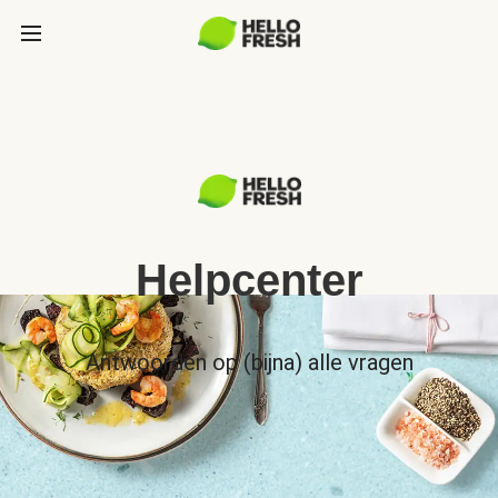
Helpcenter
Antwoorden op (bijna) alle vragen