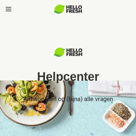
Helpcenter
Antwoorden op (bijna) alle vragen