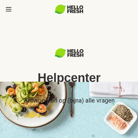
Helpcenter
Antwoorden op (bijna) alle vragen