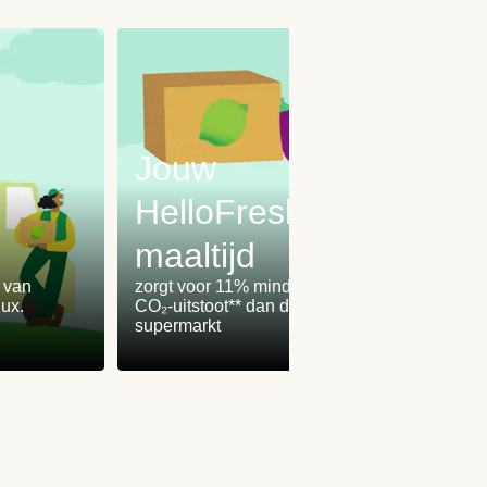
Jouw
HelloFresh-
maaltijd
Onz
% van
zorgt voor 11% minder
worden
ux.
CO₂-uitstoot** dan de
100% 
supermarkt
winden