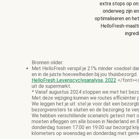
extra stops op onz
onderweg zijn en
optimaliseren en he
HelloFresh-maalt
ingred
Bronnen slider:
Met HelloFresh verspil je 21% minder voedsel da
en in de juiste hoeveelheden bij jou thuisbezorgd.
HelloFresh Levenscyclysanalyse, 2022
</font></
uit de supermarkt.
*
Vanaf augustus 2024 stoppen we met het bezor
Met deze wijziging kunnen we routes efficiënter
We leggen het je uit: stel je voor dat een bezor
bezorgvensters te sluiten en de bezorging te ve
We hebben verschillende scenario's getest met on
moeten afleggen om alle boxen in Nederland en B
donderdag tussen 17.00 en 19.00 uur bezorgd krij
kilometers op woensdag en donderdag met gemidd