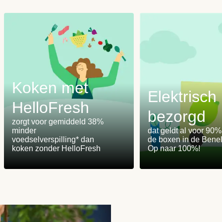
Koken met
Elektrisch
HelloFresh
bezorgd
m
zorgt voor gemiddeld 38%
minder
dat geldt al voor 90
voedselverspilling* dan
de boxen in de Benel
koken zonder HelloFresh
Op naar 100%!