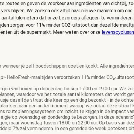
e routes en geven de voorkeur aan ingrediënten van dichtbij, zo
 vers blijven. We zoeken ook altijd naar nieuwe manieren om on
t aantal kilometers dat onze bezorgers afleggen te verminderen.
ijden zorgen voor 11% minder CO2-uitstoot dan dezelfde maalt
iënten uit de supermarkt. Meer weten over onze
levenscyclusan
n wanneer je zelf boodschappen doet en kookt. Alle ingrediënte
p> HelloFresh-maaltijden veroorzaken 11% minder CO₂-uitstoot 
gen van boxen op donderdag tussen 17.00 en 19.00 uur. We ver
 plannen, waardoor we het totale aantal kilometers dat wordt g
gbusje dezelfde straat drie keer op een dag bezoekt - in de och
rplaatsen naar een ander moment waarop we ook in deze straat 
s routeplanningssysteem om inzicht te krijgen in de impact van
elgië op woensdag en donderdag te bezorgen. In deze scenario's 
gen, maar woensdag tussen 18.00 en 22.00 uur. Op basis van dez
eld 7% zal verminderen. In een gemiddelde week betekent dit