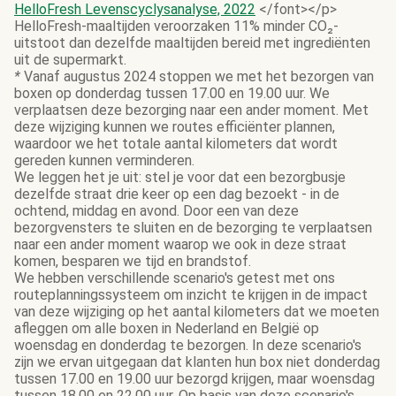
HelloFresh Levenscyclysanalyse, 2022
</font></p>
HelloFresh-maaltijden veroorzaken 11% minder CO₂-
uitstoot dan dezelfde maaltijden bereid met ingrediënten
uit de supermarkt.
*
Vanaf augustus 2024 stoppen we met het bezorgen van
boxen op donderdag tussen 17.00 en 19.00 uur. We
verplaatsen deze bezorging naar een ander moment. Met
deze wijziging kunnen we routes efficiënter plannen,
waardoor we het totale aantal kilometers dat wordt
gereden kunnen verminderen.
We leggen het je uit: stel je voor dat een bezorgbusje
dezelfde straat drie keer op een dag bezoekt - in de
ochtend, middag en avond. Door een van deze
bezorgvensters te sluiten en de bezorging te verplaatsen
naar een ander moment waarop we ook in deze straat
komen, besparen we tijd en brandstof.
We hebben verschillende scenario's getest met ons
routeplanningssysteem om inzicht te krijgen in de impact
van deze wijziging op het aantal kilometers dat we moeten
afleggen om alle boxen in Nederland en België op
woensdag en donderdag te bezorgen. In deze scenario's
zijn we ervan uitgegaan dat klanten hun box niet donderdag
tussen 17.00 en 19.00 uur bezorgd krijgen, maar woensdag
tussen 18.00 en 22.00 uur. Op basis van deze scenario's