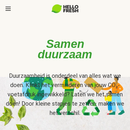
Samen
duurzaam
Duurzaamheid is onderdeel van alles wat we
doen. Klinkt het verminderen van jouw CO₂-
voetafdruk ingewikkeld? Laten we het samen
doen! Door kleine stapjes te zetten, maken we
het verschil.