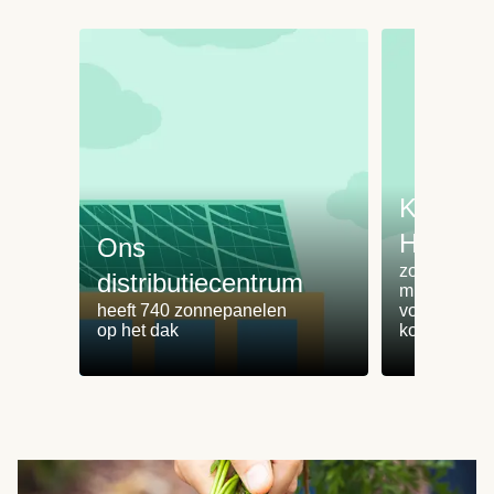
Koken 
HelloFr
Ons
zorgt voor 
distributiecentrum
minder
heeft 740 zonnepanelen
voedselvers
op het dak
koken zonde