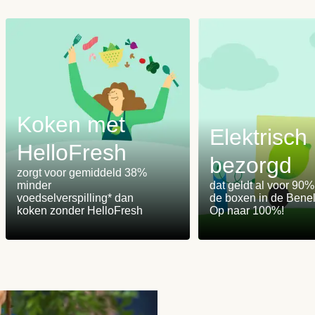
Koken met
Elektrisch
HelloFresh
bezorgd
m
zorgt voor gemiddeld 38%
minder
dat geldt al voor 90
voedselverspilling* dan
de boxen in de Benel
koken zonder HelloFresh
Op naar 100%!