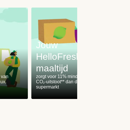
Jouw
HelloFresh-
maaltijd
Onz
% van
zorgt voor 11% minder
worden
ux.
CO₂-uitstoot** dan de
100% 
supermarkt
winden