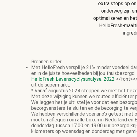
extra stops op onz
onderweg zijn en
optimaliseren en he
HelloFresh-maalt
ingred
Bronnen slider:
Met HelloFresh verspil je 21% minder voedsel da
en in de juiste hoeveelheden bij jou thuisbezorgd.
HelloFresh Levenscyclysanalyse, 2022
</font></
uit de supermarkt.
*
Vanaf augustus 2024 stoppen we met het bezor
Met deze wijziging kunnen we routes efficiënter
We leggen het je uit: stel je voor dat een bezor
bezorgvensters te sluiten en de bezorging te ve
We hebben verschillende scenario's getest met on
moeten afleggen om alle boxen in Nederland en B
donderdag tussen 17.00 en 19.00 uur bezorgd krij
kilometers op woensdag en donderdag met gemidd