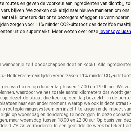
e routes en geven de voorkeur aan ingrediënten van dichtbij, zo
 vers blijven. We zoeken ook altijd naar nieuwe manieren om on
t aantal kilometers dat onze bezorgers afleggen te verminderen.
ijden zorgen voor 11% minder CO2-uitstoot dan dezelfde maalt
iënten uit de supermarkt. Meer weten over onze
levenscyclusan
n wanneer je zelf boodschappen doet en kookt. Alle ingrediënte
p> HelloFresh-maaltijden veroorzaken 11% minder CO₂-uitstoot 
gen van boxen op donderdag tussen 17.00 en 19.00 uur. We ver
 plannen, waardoor we het totale aantal kilometers dat wordt g
gbusje dezelfde straat drie keer op een dag bezoekt - in de och
rplaatsen naar een ander moment waarop we ook in deze straat 
s routeplanningssysteem om inzicht te krijgen in de impact van
elgië op woensdag en donderdag te bezorgen. In deze scenario's 
gen, maar woensdag tussen 18.00 en 22.00 uur. Op basis van dez
eld 7% zal verminderen. In een gemiddelde week betekent dit