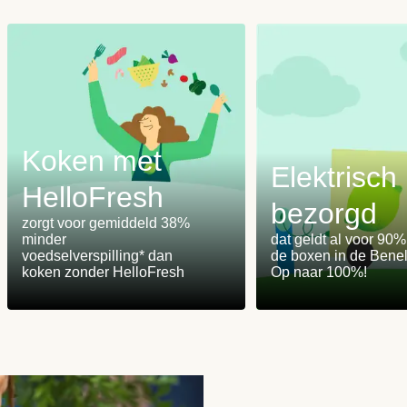
Koken met
Elektrisch
HelloFresh
bezorgd
m
zorgt voor gemiddeld 38%
minder
dat geldt al voor 90
voedselverspilling* dan
de boxen in de Benel
koken zonder HelloFresh
Op naar 100%!