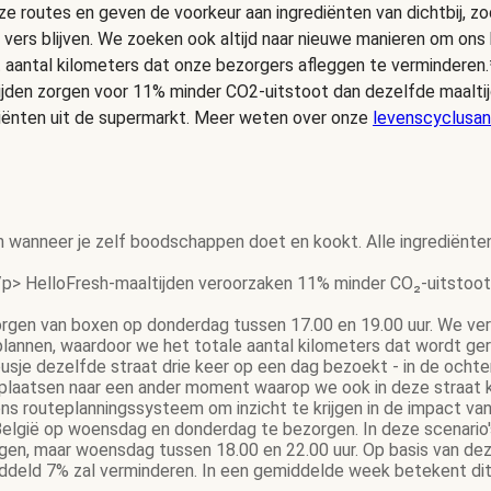
e routes en geven de voorkeur aan ingrediënten van dichtbij, zo
 vers blijven. We zoeken ook altijd naar nieuwe manieren om on
t aantal kilometers dat onze bezorgers afleggen te verminderen.
ijden zorgen voor 11% minder CO2-uitstoot dan dezelfde maalt
iënten uit de supermarkt. Meer weten over onze
levenscyclusan
n wanneer je zelf boodschappen doet en kookt. Alle ingrediënte
p> HelloFresh-maaltijden veroorzaken 11% minder CO₂-uitstoot 
gen van boxen op donderdag tussen 17.00 en 19.00 uur. We ver
 plannen, waardoor we het totale aantal kilometers dat wordt g
gbusje dezelfde straat drie keer op een dag bezoekt - in de och
rplaatsen naar een ander moment waarop we ook in deze straat 
s routeplanningssysteem om inzicht te krijgen in de impact van
elgië op woensdag en donderdag te bezorgen. In deze scenario's 
gen, maar woensdag tussen 18.00 en 22.00 uur. Op basis van dez
eld 7% zal verminderen. In een gemiddelde week betekent dit