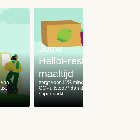
Jouw
HelloFresh-
maaltijd
Onz
% van
zorgt voor 11% minder
worden
ux.
CO₂-uitstoot** dan de
100% 
supermarkt
winden