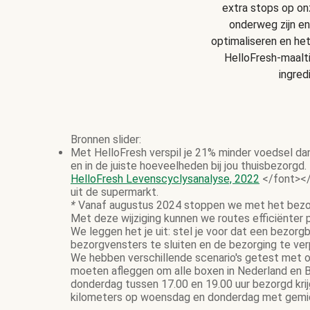
extra stops op onz
onderweg zijn en
optimaliseren en he
HelloFresh-maalt
ingred
Bronnen slider:
Met HelloFresh verspil je 21% minder voedsel da
en in de juiste hoeveelheden bij jou thuisbezorgd.
HelloFresh Levenscyclysanalyse, 2022
</font></
uit de supermarkt.
*
Vanaf augustus 2024 stoppen we met het bezor
Met deze wijziging kunnen we routes efficiënter
We leggen het je uit: stel je voor dat een bezor
bezorgvensters te sluiten en de bezorging te ve
We hebben verschillende scenario's getest met on
moeten afleggen om alle boxen in Nederland en B
donderdag tussen 17.00 en 19.00 uur bezorgd krij
kilometers op woensdag en donderdag met gemidd